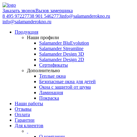
Заказать звонок
Вызов замерщика
8 495 9722773
8 901 5462773
info@salamanderokno.ru
info@salamanderokno.ru
Продукция
Наши профили
Salamander BluEvolution
Salamander Streamline
Salamander Design 3D
Salamander Design 2D
Сертификаты
Дополнительно
Теплые окна
Безопасные окна для детей
Окна с защитой от шума
Ламинация
Покраска
Наши работы
Отзывы
Оплата
Гарантии
Для клиентов
О компании