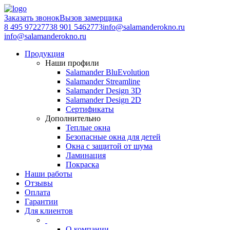
Заказать звонок
Вызов замерщика
8 495 9722773
8 901 5462773
info@salamanderokno.ru
info@salamanderokno.ru
Продукция
Наши профили
Salamander BluEvolution
Salamander Streamline
Salamander Design 3D
Salamander Design 2D
Сертификаты
Дополнительно
Теплые окна
Безопасные окна для детей
Окна с защитой от шума
Ламинация
Покраска
Наши работы
Отзывы
Оплата
Гарантии
Для клиентов
О компании